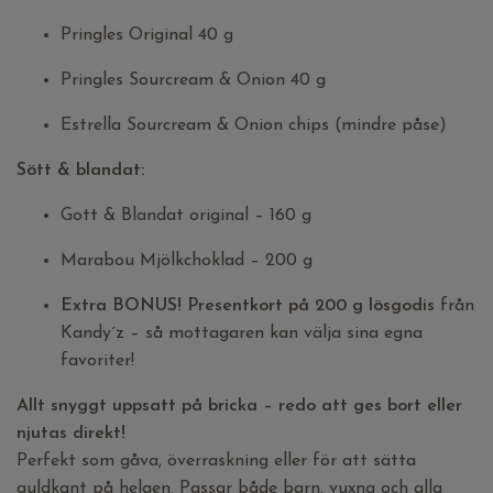
Pringles Original 40 g
Pringles Sourcream & Onion 40 g
Estrella Sourcream & Onion chips (mindre påse)
Sött & blandat:
Gott & Blandat original – 160 g
Marabou Mjölkchoklad – 200 g
Extra BONUS! Presentkort på 200 g lösgodis
från
Kandy´z – så mottagaren kan välja sina egna
favoriter!
Allt snyggt uppsatt på bricka – redo att ges bort eller
njutas direkt!
Perfekt som gåva, överraskning eller för att sätta
guldkant på helgen. Passar både barn, vuxna och alla