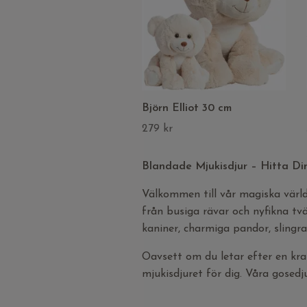
Björn Elliot 30 cm
279 kr
Blandade Mjukisdjur – Hitta Din
Välkommen till vår magiska värl
från busiga rävar och nyfikna tvä
kaniner, charmiga pandor, sling
Oavsett om du letar efter en kram
mjukisdjuret för dig. Våra gosedj