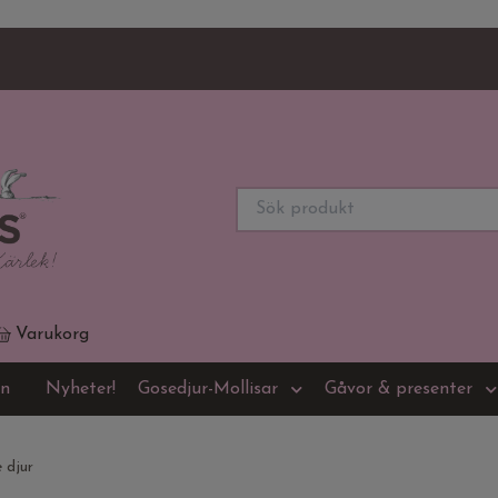
Varukorg
on
Nyheter!
Gosedjur-Mollisar
Gåvor & presenter
 djur