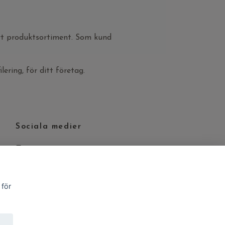
vårt produktsortiment. Som kund
ilering, för ditt företag.
Sociala medier
Instagram
 för