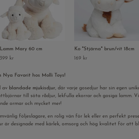
Lamm Mary 60 cm
Ko "Stjärna" brun/vit 18cm
399 kr
169 kr
 Nya Favorit hos Molli Toys!
d av
blandade mjukisdjur
, där varje gosedjur har sin egen unik
ttbjörnar till söta rådjur, lekfulla ekorrar och gosiga lamm. 
rande ormar och mycket mer!
vänlig följeslagare, en rolig vän för lek eller en perfekt pres
ur är designade med kärlek, omsorg och hög kvalitet för att bli