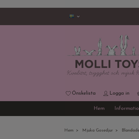
Önskelista
Logga in
Hem
Informati
Hem
Mjuka Gosedjur
Blandade