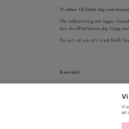
Vi säljer till både dig som kons
Vår målsättning att ligga i fram
kan du alltid känna dig trygg med
Du vet väl om att vi på Molli T
Kontakt
Privatpersoner/Företagare:
Frågor & funderingar, skicka mail
Vi
till
info@mollitoys.se
Vi 
att