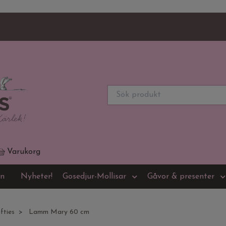
Varukorg
on
Nyheter!
Gosedjur-Mollisar
Gåvor & presenter
fties
Lamm Mary 60 cm