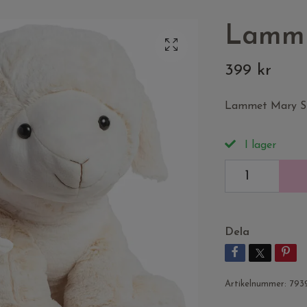
Lamm 
399 kr
Lammet Mary St
I lager
Dela
Artikelnummer:
793