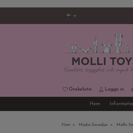
Önskelista
Logga in
Hem
Informati
Hem
Mjuka Gosedjur
Mollis So