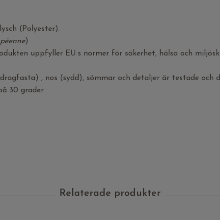
plysch (Polyester).
opéenne
)
dukten uppfyller EU:s normer för säkerhet, hälsa och miljösk
ragfasta) , nos (sydd), sömmar och detaljer är testade och d
på 30 grader.