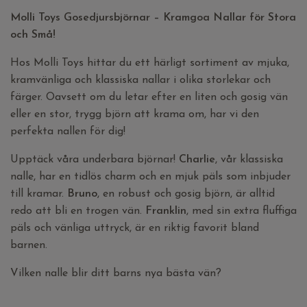
Molli Toys Gosedjursbjörnar – Kramgoa Nallar för Stora
och Små!
Hos Molli Toys hittar du ett härligt sortiment av mjuka,
kramvänliga och klassiska nallar i olika storlekar och
färger. Oavsett om du letar efter en liten och gosig vän
eller en stor, trygg björn att krama om, har vi den
perfekta nallen för dig!
Upptäck våra underbara björnar!
Charlie
, vår klassiska
nalle, har en tidlös charm och en mjuk päls som inbjuder
till kramar.
Bruno
, en robust och gosig björn, är alltid
redo att bli en trogen vän.
Franklin
, med sin extra fluffiga
päls och vänliga uttryck, är en riktig favorit bland
barnen.
Vilken nalle blir ditt barns nya bästa vän?