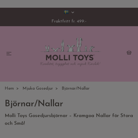
Fraktfritt fr. 499:-
Hem
Mjuka Gosedjur
Björnar/Nallar
Björnar/Nallar
Molli Toys Gosedjursbjörnar – Kramgoa Nallar för Stora
och Små!