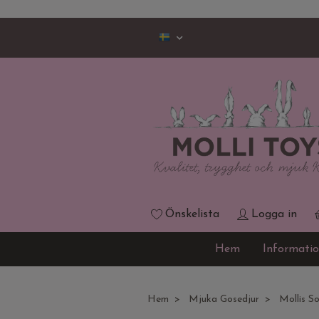
Önskelista
Logga in
Hem
Informati
Hem
Mjuka Gosedjur
Mollis So