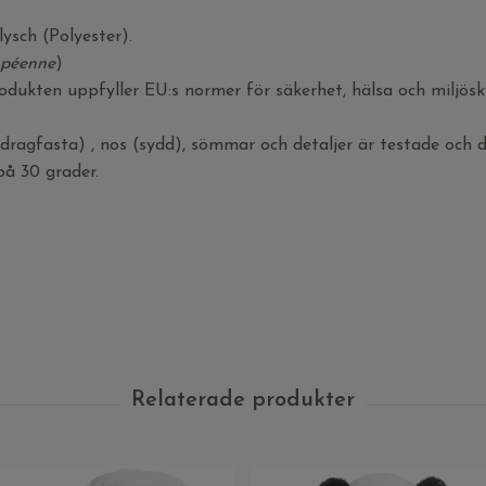
plysch (Polyester).
opéenne
)
dukten uppfyller EU:s normer för säkerhet, hälsa och miljösk
ragfasta) , nos (sydd), sömmar och detaljer är testade och d
på 30 grader.