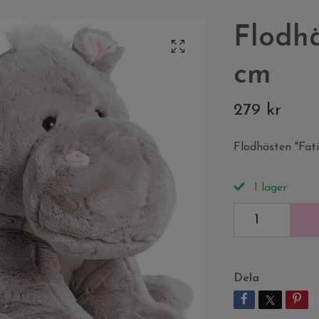
Flodh
cm
279 kr
Flodhästen "Fati
I lager
Dela