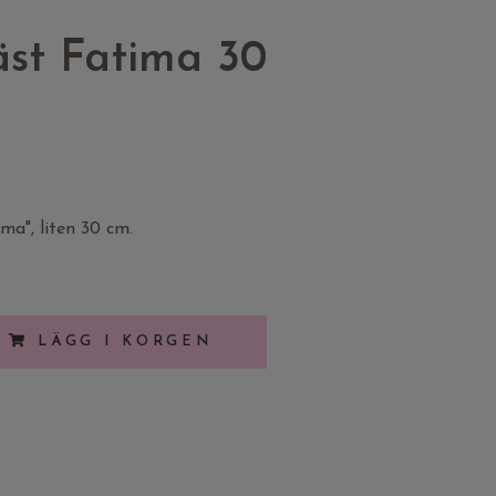
äst Fatima 30
ma", liten 30 cm.
LÄGG I KORGEN