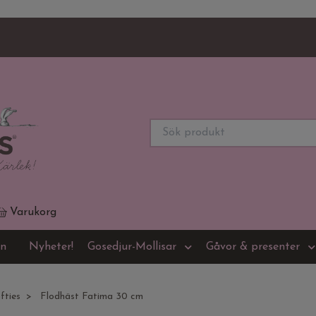
Varukorg
on
Nyheter!
Gosedjur-Mollisar
Gåvor & presenter
fties
Flodhäst Fatima 30 cm