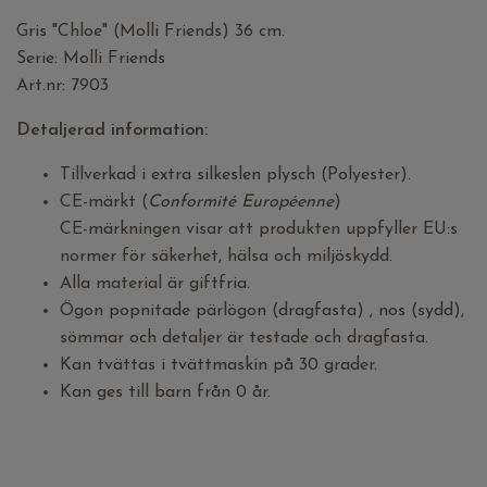
Gris "Chloe" (Molli Friends) 36 cm.
Serie: Molli Friends
Art.nr: 7903
Detaljerad information:
Tillverkad i extra silkeslen plysch (Polyester).
CE-märkt (
Conformité Européenne
)
CE-märkningen visar att produkten uppfyller EU:s
normer för säkerhet, hälsa och miljöskydd.
Alla material är giftfria.
Ögon popnitade pärlögon (dragfasta) , nos (sydd),
sömmar och detaljer är testade och dragfasta.
Kan tvättas i tvättmaskin på 30 grader.
Kan ges till barn från 0 år.