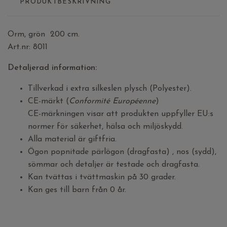
PRODUKTBESKRIVNING
Orm, grön 200 cm.
Art.nr: 8011
Detaljerad information:
Tillverkad i extra silkeslen plysch (Polyester).
CE-märkt (
Conformité Européenne
)
CE-märkningen visar att produkten uppfyller EU:s
normer för säkerhet, hälsa och miljöskydd.
Alla material är giftfria.
Ögon popnitade pärlögon (dragfasta) , nos (sydd),
sömmar och detaljer är testade och dragfasta.
Kan tvättas i tvättmaskin på 30 grader.
Kan ges till barn från 0 år.