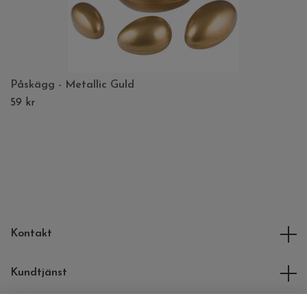
Påskägg - Metallic Guld
59 kr
Kontakt
Kundtjänst