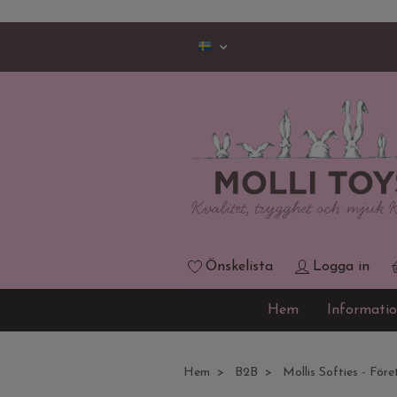
Önskelista
Logga in
Hem
Informati
Hem
B2B
Mollis Softies - Före