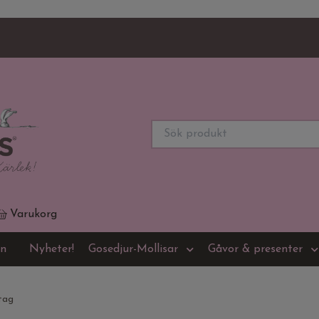
Varukorg
on
Nyheter!
Gosedjur-Mollisar
Gåvor & presenter
tag