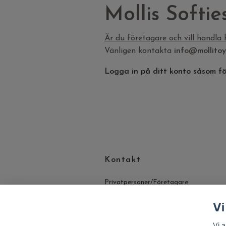
Mollis Softie
Är du företagare och vill handla
Vänligen kontakta
info@mollitoy
Logga in på ditt konto såsom för
Kontakt
Privatpersoner/Företagare:
Frågor & funderingar, skicka mail
Vi
till
info@mollitoys.se
Vi 