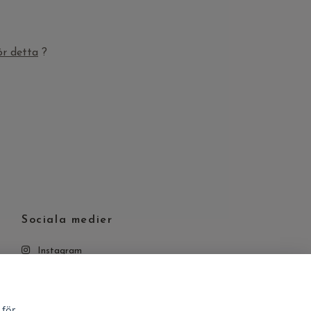
ör detta
?
Sociala medier
Instagram
 för