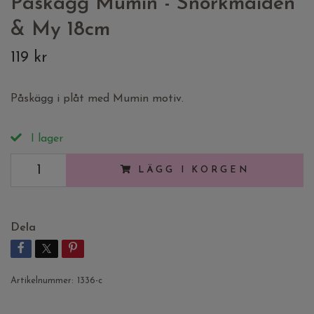
Påskägg Mumin - Snorkmaiden
& My 18cm
119 kr
Påskägg i plåt med Mumin motiv.
I lager
LÄGG I KORGEN
Dela
Artikelnummer:
1336-c