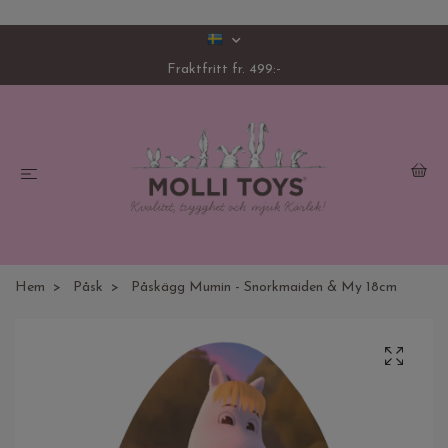
Fraktfritt fr. 499:-
Hem
Påsk
Påskägg Mumin - Snorkmaiden & My 18cm